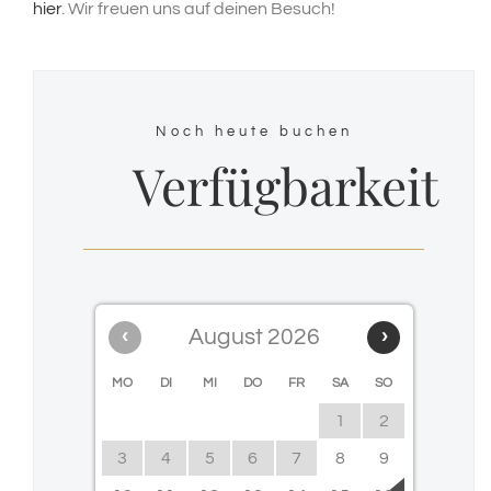
hier
. Wir freuen uns auf deinen Besuch!
Noch heute buchen
Verfügbarkeit
‹
August 2026
›
MO
DI
MI
DO
FR
SA
SO
1
2
3
4
5
6
7
8
9