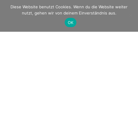
Diese Website benutzt Cookies. Wenn du die Website weiter
nutzt, gehen wir von deinem Einverständnis aus.
OK
NEWSLETTER
Melden Sie sich hier an, um Werbeaktionen und
saisonale Neuigkeiten zum Boardinghouse Stade zu
erhalten!